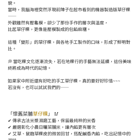
貌。
當時，我腦海裡突然浮現前陣子在超市看到的機器製造版草仔粿
——
外觀雖然有壓龜模，卻少了那份手作的層次與溫度，
比起草仔粿，更像是壓模製成的包餡麻糬。
這種「變形」的草仔粿，與各地手工製作的口味，形成了鮮明對
比。
💭 當吃粿文化逐漸流失，若在地粿行的手藝無法延續，這份美味
終將成為時代的記憶。
如果家中附近還有好吃的手工草仔粿，真的要好好珍惜~~~
若沒有，也可以試試我們的——
「懷舊菜脯
草仔粿
」 🥢
✔ 傳承古法米漿濕磨工藝，保留最純粹的米香
✔ 嚴選彰化小農日曬菜脯米，讓內餡更有層次
✔ 艾草、鼠麴草粿皮的微苦回甘，搭配鹹香內餡，吃出記憶中的