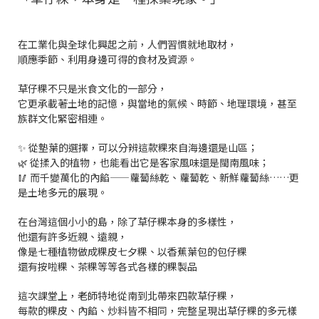
在工業化與全球化興起之前，人們習慣就地取材，
順應季節、利用身邊可得的食材及資源。
草仔粿不只是米食文化的一部分，
它更承載著土地的記憶，與當地的氣候、時節、地理環境，甚至
族群文化緊密相連。
✨ 從墊葉的選擇，可以分辨這款粿來自海邊還是山區；
🌿 從揉入的植物，也能看出它是客家風味還是閩南風味；
🥢 而千變萬化的內餡——蘿蔔絲乾、蘿蔔乾、新鮮蘿蔔絲……更
是土地多元的展現。
在台灣這個小小的島，除了草仔粿本身的多樣性，
他還有許多近親、遠親，
像是七種植物做成粿皮七夕粿、以香蕉葉包的包仔粿
還有按啦粿、茶粿等等各式各樣的粿製品
這次課堂上，老師特地從南到北帶來四款草仔粿，
每款的粿皮、內餡、炒料皆不相同，完整呈現出草仔粿的多元樣