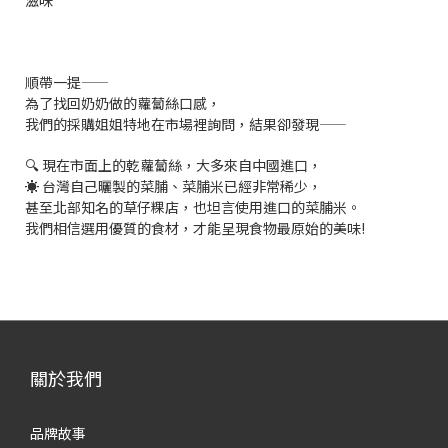
滋味
順帶一提——
為了找回奶奶做的蘿蔔絲口感，
我們的採購姐姐特地在市場裡詢問，結果卻發現——
🔍 現在市面上的乾蘿蔔絲，大多來自中國進口，
☀️ 台灣自己曬製的菜脯、菜脯米已經非常稀少，
甚至北部知名的草仔粿店，也坦言使用進口的菜脯米。
我們相信選用優質的食材，才能呈現食物最原始的美味!
關於我們
品牌故事