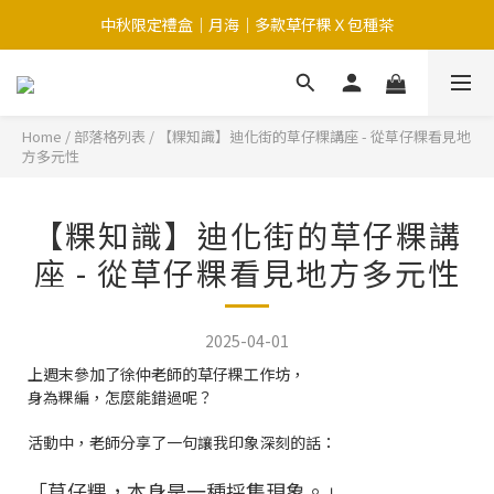
中秋限定禮盒｜月海｜多款草仔粿Ｘ包種茶
中秋限定-福滿糕 〔預購中〕8/12開始出貨
中秋限定-福滿糕 〔預購中〕8/12開始出貨
Home
/
部落格列表
/
【粿知識】迪化街的草仔粿講座 - 從草仔粿看見地
方多元性
【粿知識】迪化街的草仔粿講
座 - 從草仔粿看見地方多元性
2025-04-01
上週末參加了徐仲老師的草仔粿工作坊，
身為粿編，怎麼能錯過呢？
活動中，老師分享了一句讓我印象深刻的話：
「草仔粿，本身是一種採集現象。」