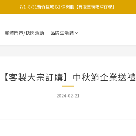
7/1~8/31新竹巨城 B1 快閃櫃【有販售現吃草仔粿】
中秋限定-福滿糕 〔預購中〕8/12開始出貨
中秋限定禮盒｜月海｜多款草仔粿Ｘ包種茶
實體門市/快閃活動
品牌生活誌
中秋限定-福滿糕 〔預購中〕8/12開始出貨
【客製大宗訂購】中秋節企業送
2024-02-21