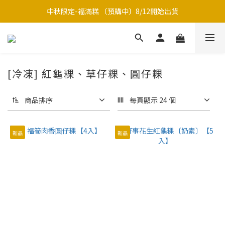
中秋限定-福滿糕 〔預購中〕8/12開始出貨
中秋限定-福滿糕 〔預購中〕8/12開始出貨
7/1~8/31新竹巨城 B1 快閃櫃【有販售現吃草仔粿】
中秋限定禮盒｜月海｜多款草仔粿Ｘ包種茶
[冷凍] 紅龜粿、草仔粿、圓仔粿
中秋限定-福滿糕 〔預購中〕8/12開始出貨
商品排序
每頁顯示 24 個
新品
新品