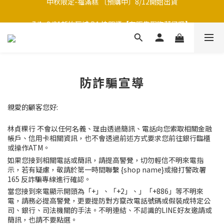
中秋限定-福滿糕 〔預購中〕8/12開始出貨
7/1~8/31新竹巨城 B1 快閃櫃【有販售現吃草仔粿】
中秋限定禮盒｜月海｜多款草仔粿Ｘ包種茶
中秋限定-福滿糕 〔預購中〕8/12開始出貨
防詐騙宣導
親愛的顧客您好:
林貞粿行
不會以任何名義、理由透過簡訊、電話向您索取相關金融
帳戶、信用卡相關資訊，也不會透過前述方式要求您前往銀行臨櫃
或操作ATM。
如果您接到相關電話或簡訊，請提高警覺，切勿輕信不明來電指
示，若有疑慮，敬請於第一時間聯繫
{shop name}
或撥打警政署
165 反詐騙專線進行確認。
當您接到來電顯示開頭為「+」、「+2」、」「+886」等不明來
電，請務必提高警覺，更要提防對方竄改電話號碼或假裝成特定公
司、銀行、司法機關的手法。不明連結、不認識的LINE好友邀請或
簡訊，也請不要點選。