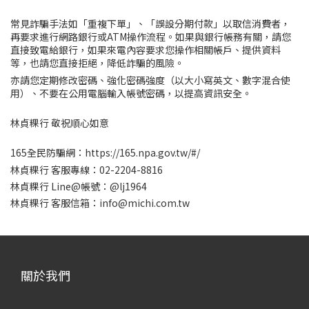
常見詐騙手法如「重複下單」、「誤設分期付款」以取信消費者，
再要求進行網路銀行或ATM操作流程。如果與銀行帳務有關，請您
直接致電給銀行，如果來電內容要求您操作相關帳戶、提供資料
等，也請您直接拒絕，降低詐騙的風險。
亦請您定期修改密碼、強化密碼強度（以大小寫英文、數字混合使
用）、不要在公用電腦輸入帳號密碼，以提高資訊安全。
林貞粿行
敬祝順心如意
165全民防騙網：
https://165.npa.gov.tw/#/
林貞粿行 客服專線：02-2204-8816
林貞粿行
Line@帳號：@lj1964
林貞粿行
客服信箱：info@michi.com.tw
關於我們