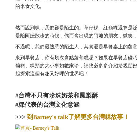
的米食文化。
然而說到粿，我們卻是陌生的。草仔粿，紅龜粿還算是
是陪阿嬤散步的時候，偶而會出現的阿嬤的朋友，微笑
不過呢，我們最熟悉的陌生人，其實還是早餐桌上的蘿
來到早餐店，你有幾次會點蘿葡糕呢？如果在早餐店碰巧遇到
蔔糕、粿類的大小事如數家珍，請務必多多介紹給親朋
起探索這個有趣又好呷的世界吧！
#台灣不只有珍珠奶茶和鳳梨酥
#粿代表的台灣文化意涵
>>>
到Barney's talk了解更多台灣粿故事！