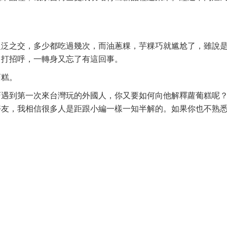
泛泛之交，多少都吃過幾次，而油蔥粿，芋粿巧就尴尬了，雖說
，打招呼，一轉身又忘了有這回事。
蔔糕。
第一次來台灣玩的外國人，你又要如何向他解釋蘿葡糕呢？是「蘿蔔
好友，我相信很多人是距跟小編一樣一知半解的。如果你也不熟