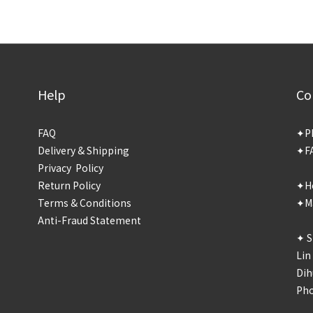
Help
Co
FAQ
✦P
Delivery & Shipping
✦F
Privacy Policy
Return Policy
✦Ho
Terms & Conditions
✦Ma
Anti-Fraud Statement
✦ S
Lin
Dih
Ph