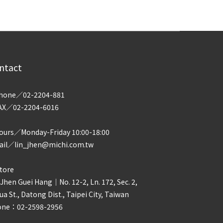
ntact
hone／02-2204-881
AX／02-2204-6016
urs／Monday-Friday 10:00-18:00
il／lin_jhen@michi.com.tw
tore
 Jhen Guei Hang｜No. 12-2, Ln. 172, Sec. 2,
ua St., Datong Dist., Taipei City, Taiwan
one：02-2598-2956