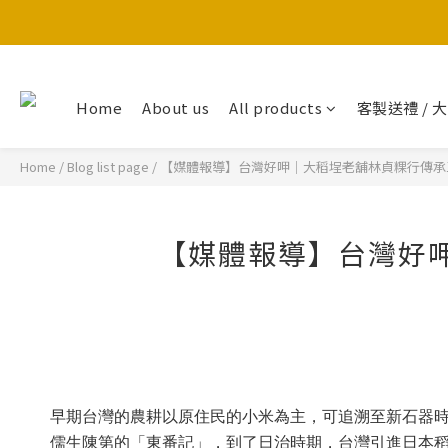
Home
About us
All products
客製送禮 / 
Home
/
Blog list page
/
【媒體報導】台灣好呷｜大稻埕老舖林貞粿行傳承
【媒體報導】台灣好
早期台灣的農耕以原住民的小米為主，可追溯至新石器
儒生陳第的「東番記」，到了日治時期，台灣引進日本