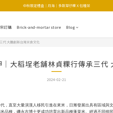
中秋限定禮盒｜月海｜多款草仔粿Ｘ包種茶
中秋限定-福滿糕 〔預購中〕8/12開始出貨
中秋限定-福滿糕 〔預購中〕8/12開始出貨
大宗訂購
Brick-and-mortar store
Blog
三代 大膽創新台灣米食文化
呷｜大稻埕老舖林貞粿行傳承三代 
2024-02-21
時代，直至大量演漢人移民引進在來米，日漸發展出具有區域與
稻米品種，磯永吉博士更成功培育出新品種蓬菜米。經過不同殖