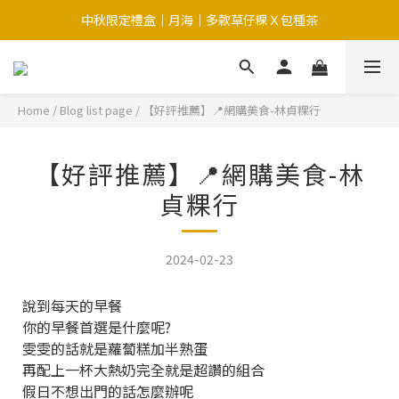
中秋限定禮盒｜月海｜多款草仔粿Ｘ包種茶
中秋限定-福滿糕 〔預購中〕8/12開始出貨
中秋限定-福滿糕 〔預購中〕8/12開始出貨
Home
/
Blog list page
/
【好評推薦】📍網購美食-林貞粿行
【好評推薦】📍網購美食-林
貞粿行
2024-02-23
說到每天的早餐
你的早餐首選是什麼呢?
雯雯的話就是蘿蔔糕加半熟蛋
再配上一杯大熱奶完全就是超讚的組合
假日不想出門的話怎麼辦呢