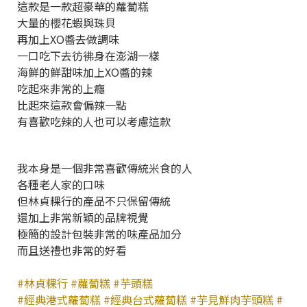
這款是一款超豪華的蘿蔔糕
大量的櫻花蝦與珠貝
再加上XO醬去做調味
一口吃下去彷彿身在澎湖一樣
海鮮的鮮甜味加上XO醬的辣
吃起來非常的上癮
比起來這款會偏辣一點
有喜歡吃辣的人也可以考慮這款
我本身是一個非常喜歡傳統米食的人
各種老人家的口味
但林貞粿行的產品不只保留傳統
還加上非常新穎的品牌視覺
極簡的設計包裝非常的味產品加分
而且送禮也非常的好看
#林貞粿行
#蘿蔔糕
#芋頭糕
#經典港式蘿蔔糕
#經典台式蘿蔔糕
#芋見鮮肉芋頭糕
#