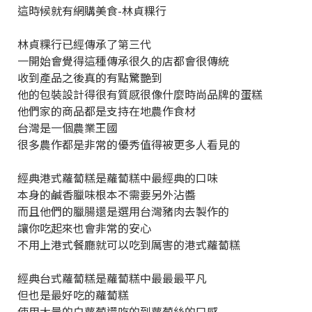
這時候就有網購美食-林貞粿行
林貞粿行已經傳承了第三代
一開始會覺得這種傳承很久的店都會很傳統
收到產品之後真的有點驚艷到
他的包裝設計得很有質感很像什麼時尚品牌的蛋糕
他們家的商品都是支持在地農作食材
台灣是一個農業王國
很多農作都是非常的優秀值得被更多人看見的
經典港式蘿蔔糕是蘿蔔糕中最經典的口味
本身的鹹香臘味根本不需要另外沾醬
而且他們的臘腸還是選用台灣豬肉去製作的
讓你吃起來也會非常的安心
不用上港式餐廳就可以吃到厲害的港式蘿蔔糕
經典台式蘿蔔糕是蘿蔔糕中最最最平凡
但也是最好吃的蘿蔔糕
使用大量的白蘿蔔還吃的到蘿蔔絲的口感