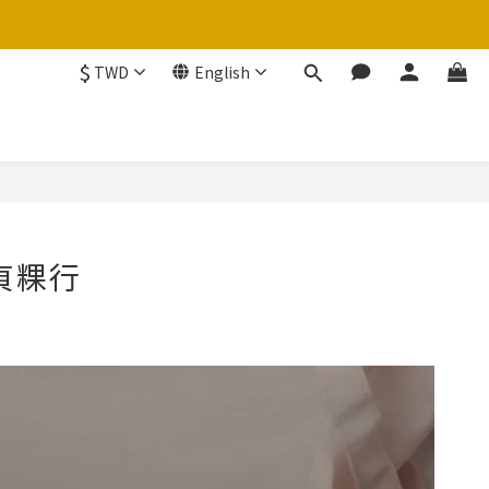
$
TWD
English
貞粿行