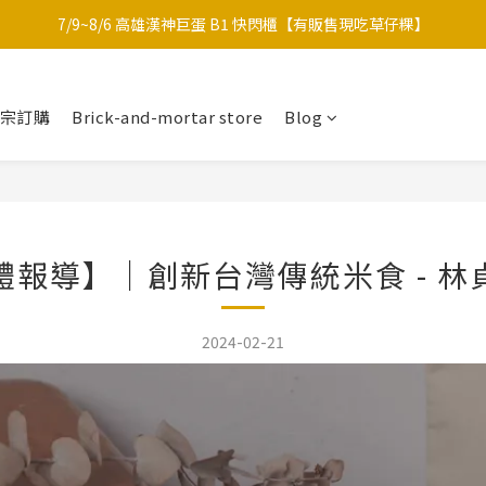
7/9~8/6 高雄漢神巨蛋 B1 快閃櫃【有販售現吃草仔粿】
中秋限定-福滿糕 〔預購中〕8/12開始出貨
中秋限定-福滿糕 〔預購中〕8/12開始出貨
大宗訂購
Brick-and-mortar store
Blog
體報導】｜創新台灣傳統米食 - 林
2024-02-21