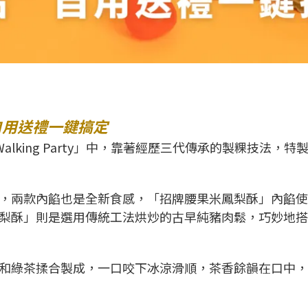
自用送禮一鍵搞定
Walking Party」中，靠著經歷三代傳承的製粿技
，兩款內餡也是全新食感，「招牌腰果米鳳梨酥」內餡使
梨酥」則是選用傳統工法烘炒的古早純豬肉鬆，巧妙地搭
和綠茶揉合製成，一口咬下冰涼滑順，茶香餘韻在口中，