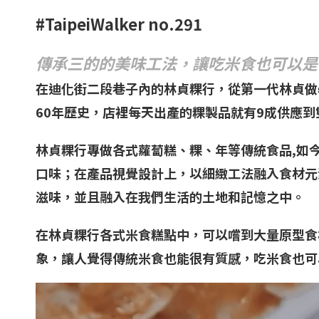
#TaipeiWalker no.291
傳承三的的美味工法，讓吃米食也可以是
在迪化街二段巷子內的林貞粿行，從第一代林貞做
60年歷史，店裡每天出產的粿製品就有9成供應到
林貞粿行專做各式蘿蔔糕、粿、年等傳統食品,如
口味；在產品視覺設計上，以細緻工法融入食材元
滋味，並且融入在我們生活的土地和記憶之中。
在林貞粿行各式米食糕點中，可以嚐到大量原型食
象，讓人覺得傳統米食也能很有質感，吃米食也可