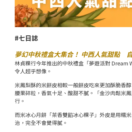
#七日誌
夢幻中秋禮盒大集合！ 中西人氣甜點 
林貞粿行今年推出的中秋禮盒「夢遊派對 Dream 
令人超乎想像。
米鳳梨酥的米餅皮相較一般餅皮吃來更加酥脆香醇
腰果碎粒，香氣十足、酸甜不膩。「金沙肉鬆米鳳
行。
而米冰心月餅「茶香雙餡冰心粿子」外皮是用糯米
治，完全不會覺得膩。