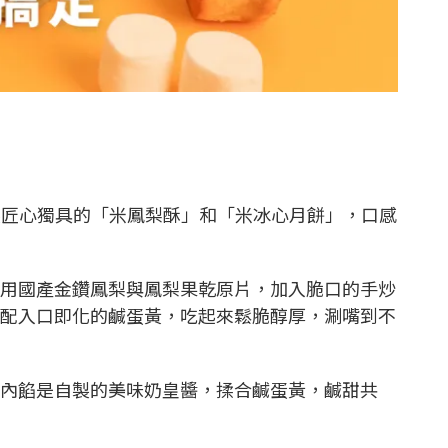
法，特製匠心獨具的「米鳳梨酥」和「米冰心月餅」，口感
用國產金鑽鳳梨與鳳梨果乾原片，加入脆口的手炒
配入口即化的鹹蛋黃，吃起來鬆脆醇厚，涮嘴到不
內餡是自製的美味奶皇醬，揉合鹹蛋黃，鹹甜共