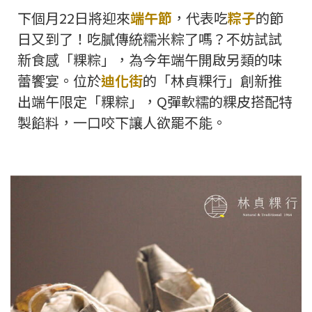
下個月22日將迎來
端午節
，代表吃
粽子
的節
日又到了！吃膩傳統糯米粽了嗎？不妨試試
新食感「粿粽」，為今年端午開啟另類的味
蕾饗宴。位於
迪化街
的「林貞粿行」創新推
出端午限定「粿粽」，Q彈軟糯的粿皮搭配特
製餡料，一口咬下讓人欲罷不能。