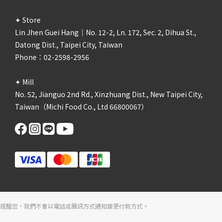
✦ Store
Lin Jhen Guei Hang｜No. 12-2, Ln. 172, Sec. 2, Dihua St.,
Datong Dist., Taipei City, Taiwan
Phone：02-2598-2956
✦ Mill
No. 52, Jianguo 2nd Rd., Xinzhuang Dist., New Taipei City,
Taiwan（Michi Food Co., Ltd 66800067）
提醒您，我們不會以電話或簡訊方式通知變更付款方式。