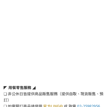
用餐零售服務
◤
◢
❏ 非公休日皆提供商品販售服務（提供自取、現貨販售、預
訂）
❏ 如需預訂商品請使用
官方LINE@
或 致電
02-25982956