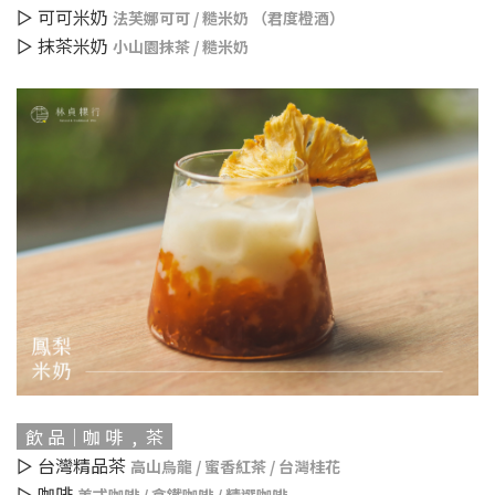
▻ 可可米奶
法芙娜可可 / 糙米奶 （君度橙酒）
▻ 抹茶米奶
小山園抹茶 / 糙米奶
飲 品｜咖 啡 , 茶
▻ 台灣精品茶
高山烏龍 / 蜜香紅茶 / 台灣桂花
▻ 咖啡