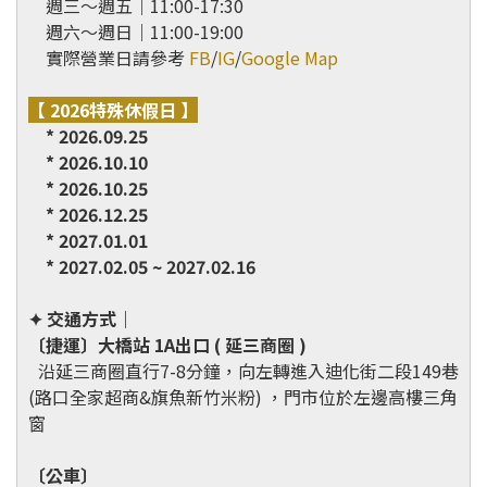
週三～週五｜11:00-17:30
週六～週日｜11:00-19:00
實際營業日請參考
FB
/
IG
/
Google Map
【 2026特殊休假日 】
* 2026.09.25
* 2026.10.10
* 2026.10.25
* 2026.12.25
* 2027.01.01
* 2027.02.05 ~
2027.02.16
✦ 交通方式
｜
〔捷運〕大橋站 1A出口 ( 延三商圈 )
沿延三商圈直行7-8分鐘，向左轉進入迪化街二段149巷
(路口全家超商&旗魚新竹米粉) ，門市位於左邊高樓三角
窗
〔公車〕