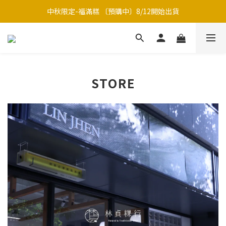
中秋限定-福滿糕 〔預購中〕8/12開始出貨
中秋限定-福滿糕 〔預購中〕8/12開始出貨
7/1~8/31新竹巨城 B1 快閃櫃【有販售現吃草仔粿】
中秋限定禮盒｜月海｜多款草仔粿Ｘ包種茶
中秋限定-福滿糕 〔預購中〕8/12開始出貨
STORE