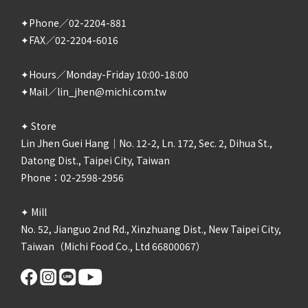
✦Phone／02-2204-881
✦FAX／02-2204-6016
✦Hours／Monday-Friday 10:00-18:00
✦Mail／lin_jhen@michi.com.tw
✦ Store
Lin Jhen Guei Hang｜No. 12-2, Ln. 172, Sec. 2, Dihua St.,
Datong Dist., Taipei City, Taiwan
Phone：02-2598-2956
✦ Mill
No. 52, Jianguo 2nd Rd., Xinzhuang Dist., New Taipei City,
Taiwan（Michi Food Co., Ltd 66800067）