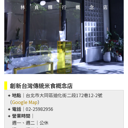
創新台灣傳統米食概念店
地點｜
台北市大同區迪化街二段172巷12-2號
✦
（
Google Map
）
電話｜
02-25982956
✦
營業時間｜
✦
週一、週二｜公休