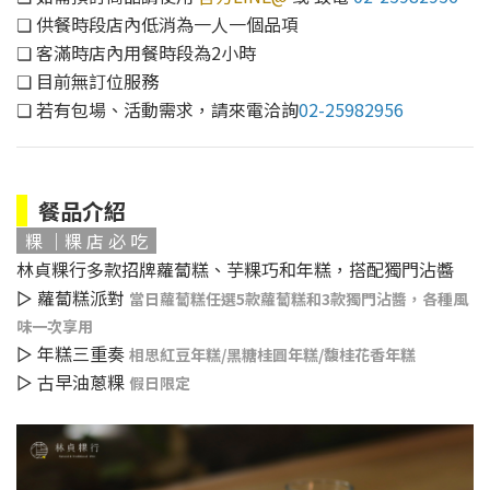
​​​​​❏ 供餐時段店內低消為一人一個品項
​​​​​❏ 客滿時店內用餐時段為2小時
​​​❏ 目前無訂位服務
​​​❏ 若有包場、活動需求，請來電洽詢
02-25982956
餐品介紹
粿 ｜粿 店 必 吃
林貞粿行多款招牌蘿蔔糕、芋粿巧和年糕，搭配獨門沾醬
▻ 蘿蔔糕派對
當日蘿蔔糕任選5款蘿蔔糕和3款獨門沾醬，各種風
味一次享用
▻ 年糕三重奏
相思紅豆年糕/黑糖桂圓年糕/馥桂花香年糕
▻ 古早油蔥粿
假日限定