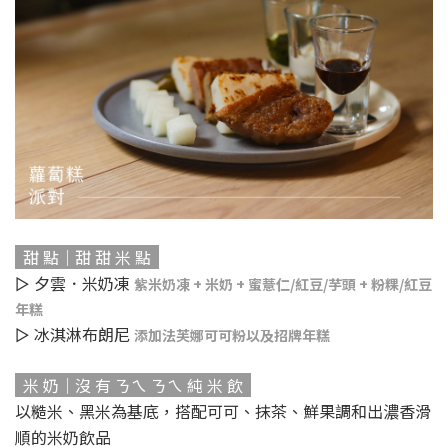
甜 點｜甜 甜 米 點
▻ 夕雲．米奶凍
紫米奶凍 + 米奶 + 蜜薏仁/紅豆/芋頭 + 粉粿/紅豆
年糕
▻ 冰淇淋布朗尼
添加法芙娜可可粉以及招牌年糕
米 奶｜
沒 有 ㄋㄟ ㄋㄟ 純 米 飲
以糙米、黑米為基底，搭配可可、抹茶、鮮果調和出濃香滑
順的米奶飲品