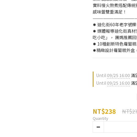
實料慢火熬煮搭配傳統
感味蕾雙重滿足！
————————————
✸ 迪化街60年老字號
✸ 媒體報導迪化街真
吃小吃」， 團媽推薦
✸ 10種創新特色蘿蔔
✸精緻設計蘿蔔糕外盒
Until
09/25 16:00
滿$
Until
09/25 16:00
滿$
NT$238
NT$2
Quantity