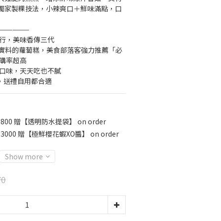
獨家製粿技法，小辣爽口＋鮮味滿點，口
——————
粿行，美味香傳三代
材實料的蘿蔔糕，美食部落客強力推薦「必
回購率超高
糕口味，天天吃也不膩
，送禮自用都合適
800 贈【透明防水提袋】 on order
3000 贈【極鮮櫻花蝦XO醬】 on order
Show more
70