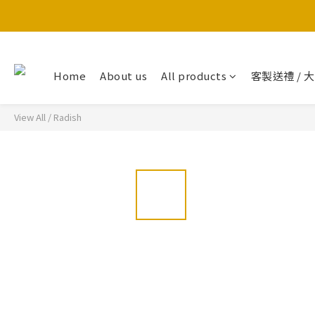
Home
About us
All products
客製送禮 / 
View All
/
Radish