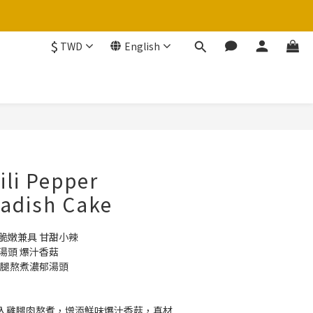
$
TWD
English
BUY NOW
ili Pepper
adish Cake
脆嫩兼具 甘甜小辣 
湯頭 爆汁香菇 
雞腿熬煮濃郁湯頭 
入雞腿肉熬煮，增添鮮味爆汁香菇，真材