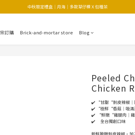
中秋限定禮盒｜月海｜多款草仔粿Ｘ包種茶
中秋限定-福滿糕 〔預購中〕8/12開始出貨
中秋限定-福滿糕 〔預購中〕8/12開始出貨
大宗訂購
Brick-and-mortar store
Blog
Peeled Ch
Chicken R
✔️ “甘甜“剝皮辣椒｜
✔️ “極鮮“香菇｜吸滿
✔️  “鮮嫩“雞腿肉｜
✔️ 　全台獨創口味
新鮮脆嫩剝皮辣椒，加