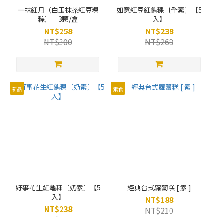
一抹紅月（白玉抹茶紅豆粿
如意紅豆紅龜粿〔全素〕【5
粽）｜3顆/盒
入】
NT$258
NT$238
NT$300
NT$268
新品
素食
好事花生紅龜粿〔奶素〕【5
經典台式蘿蔔糕 [ 素 ]
入】
NT$188
NT$238
NT$210