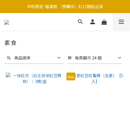
中秋限定-福滿糕 〔預購中〕8/12開始出貨
中秋限定-福滿糕 〔預購中〕8/12開始出貨
7/1~8/31新竹巨城 B1 快閃櫃【有販售現吃草仔粿】
中秋限定禮盒｜月海｜多款草仔粿Ｘ包種茶
素食
中秋限定-福滿糕 〔預購中〕8/12開始出貨
商品排序
每頁顯示 24 個
新品