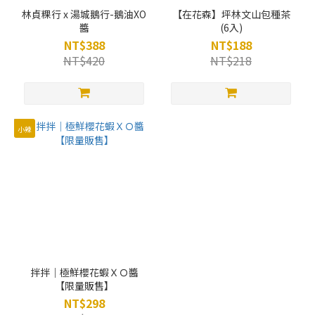
林貞粿行 x 湯城鵝行-鵝油XO
【在花森】坪林文山包種茶
醬
(6入)
NT$388
NT$188
NT$420
NT$218
小辣
拌拌｜極鮮櫻花蝦ＸＯ醬
【限量販售】
NT$298