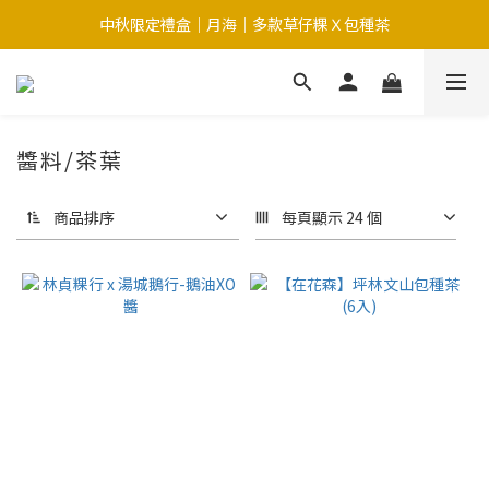
中秋限定禮盒｜月海｜多款草仔粿Ｘ包種茶
中秋限定-福滿糕 〔預購中〕8/12開始出貨
中秋限定-福滿糕 〔預購中〕8/12開始出貨
醬料/茶葉
商品排序
每頁顯示 24 個