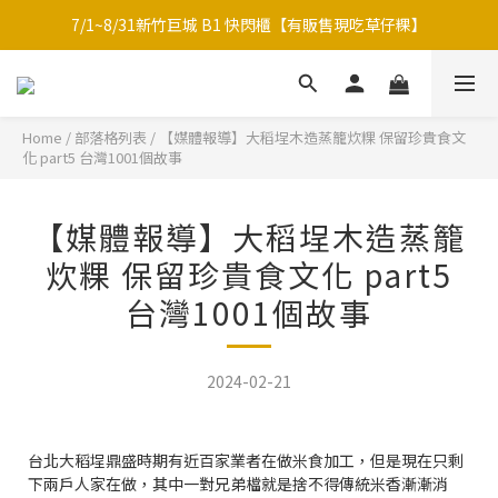
7/1~8/31新竹巨城 B1 快閃櫃【有販售現吃草仔粿】
中秋限定-福滿糕 〔預購中〕8/12開始出貨
中秋限定禮盒｜月海｜多款草仔粿Ｘ包種茶
中秋限定-福滿糕 〔預購中〕8/12開始出貨
Home
/
部落格列表
/
【媒體報導】大稻埕木造蒸籠炊粿 保留珍貴食文
化 part5 台灣1001個故事
【媒體報導】大稻埕木造蒸籠
炊粿 保留珍貴食文化 part5
台灣1001個故事
2024-02-21
台北大稻埕鼎盛時期有近百家業者在做米食加工，但是現在只剩
下兩戶人家在做，其中一對兄弟檔就是捨不得傳統米香漸漸消