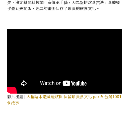
失，決定離開科技業回家傳承手藝，因為堅持炊蒸古法，蒸籠幾
乎疊到天花版，經典的畫面保存了珍貴的飲食文化。
影片出處 |
大稻埕木造蒸籠炊粿 保留珍貴食文化 part5 台灣1001
個故事