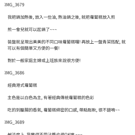
我把鍋加熱後, 放入一些油, 熱油鍋之後, 就把蘿蔔糕放入煎
煎一會兒就可以起鍋了~~~
裝盤就呈現出美美的不同口味蘿蔔糕囉! 再放上一盤青菜搭配, 就
可以有個簡單又方便的一餐!
對於一般家庭主婦或上班族來說很方便!
經典港式蘿蔔糕
主色是以白色為主, 有著經典傳統蘿蔔糕的色彩
吃的到臘腸的香氣, 蘿蔔糕綿密的口感, 帶點鬆軟, 很不錯唷~~
鹹淡度上, 我覺得不用沾醬也很OK唷 ~~~