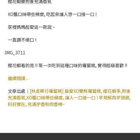
櫻花蝦被煎後充滿香氣
XO醬口味帶些辣度, 吃起來讓人想一口接一口 !
家裡媽媽超愛這一款說 ~
一直讚不絕口 !
櫻花蝦看的見 !! 第一次吃到這種口味的蘿蔔糕, 覺得超級喜歡 !!
繼續閱讀...
文章出處｜
[林貞粿行蘿蔔糕] 最愛XO雙鮮蘿蔔糕, 櫻花蝦多,煎後
充滿香氣,XO醬口味帶些辣度, 讓人一口接一口 ! 芋見鮮肉芋頭糕,
料好實在, 充滿芋香和肉香唷~