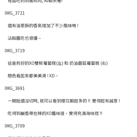
裡面吃的到豬絞肉, 和蝦米喔!
還有油蔥酥的香氣增加了不少風味唷 !
沾點醬吃也很優 ~
這是煎好的XO雙鮮蘿蔔糕(左) 和 奶油蘑菇蘿蔔糕 (右)
顏色看起來都美美滴 ! XD ~
一開始還沒切時, 就可以看到櫻花蝦超多的 !! 覺得超有誠意 !
吃得到鹹香帶些辣的XO醬味道，覺得充滿海味捏 !!