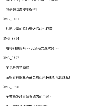
算是鹹淡度嘟嘟好啦!
沾點少量的醬油膏做提味也很讚!
看得到臘腸唷 ~~ 充滿港式風味兒 ~~
芋見鮮肉芋頭糕
我把它煎的金黃金黃看起來特別好吃的感覺!
芋頭糕吃起來帶有綿密的口感 ~