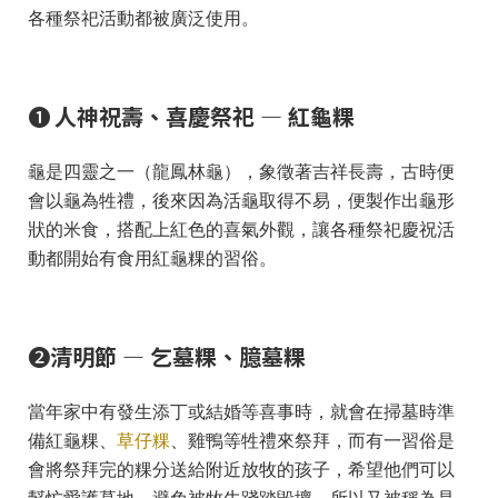
各種祭祀活動都被廣泛使用。
❶
人神祝壽、喜慶祭祀 — 紅龜粿
龜是四靈之一（龍鳳林龜），象徵著吉祥長壽，古時便
會以龜為牲禮，後來因為活龜取得不易，便製作出龜形
狀的米食，搭配上紅色的喜氣外觀，讓各種祭祀慶祝活
動都開始有食用紅龜粿的習俗。
❷
清明節 — 乞墓粿、臆墓粿
當年家中有發生添丁或結婚等喜事時，就會在掃墓時準
備紅龜粿、
草仔粿
、雞鴨等牲禮來祭拜，而有一習俗是
會將祭拜完的粿分送給附近放牧的孩子，希望他們可以