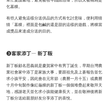
幫忙愛護墓地，避免被牧牛踐踏毀壞，所以又被稱為是
乞墓粿。
有些人避免這樣分送供品的方式有乞討意味，便利用猜
猜「墓粿」裡面是包鹹的還是甜的這樣的遊戲，將粿當
成獎品來達成分送的目的。
❸
客家添丁— 新丁粄
新丁粄顧名思義就是慶賀家中有男丁誕生，早期台灣農
業社會家中添丁是家族大事，要跟祖先及上蒼報告並乞
求小孩平安，因此會在元宵節（農曆一月十五）或農曆
十月中旬製作像紅龜粿的新丁粄一個個堆疊起來敬拜天
地，感謝老天並乞求小孩能健康長大，並在敬神後將新
丁粄分送給親朋好友分享添丁的喜悅。