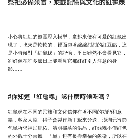
祭祀必備米食，乘載記憶與文化的紅龜粿
小心將紅紅的麵團壓入模型，拿起來便有可愛的紅龜出
現了，吃來是軟軟的，裡面包著綿綿甜甜的紅豆餡，這
是小時候對「紅龜粿」的記憶，平日雖然不會看見它，
卻好像在許多節日上能看見它那紅紅引人注意的身
影……
#你知道「紅龜粿」該什麼時候吃嗎？
紅龜粿在不同的民族和文化信仰有著不同的功能和意
義，客家人添丁得子會製作新丁粄來分送、澎湖元宵節
乞龜祈求神民庇佑、清明掃墓的供品，紅龜粿不僅紅色
的外觀十分喜氣，「龜」也有長壽幸福的象徵，所以在