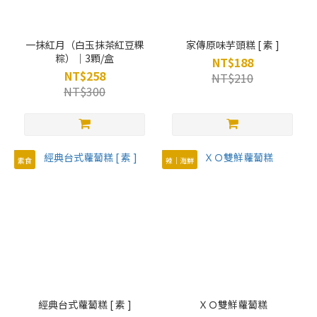
一抹紅月（白玉抹茶紅豆粿
家傳原味芋頭糕 [ 素 ]
粽）｜3顆/盒
NT$188
NT$258
NT$210
NT$300
素食
辣｜海鮮
經典台式蘿蔔糕 [ 素 ]
ＸＯ雙鮮蘿蔔糕