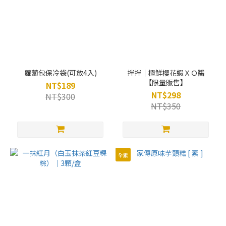
蘿蔔包保冷袋(可放4入)
拌拌｜極鮮櫻花蝦ＸＯ醬
【限量販售】
NT$189
NT$298
NT$300
NT$350
全素