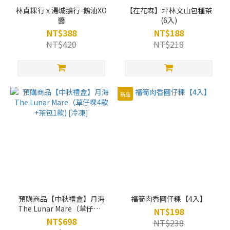
林貞粿行 x 湯城鵝行-鵝油XO
【在花森】坪林文山包種茶
醬
(6入)
NT$388
NT$188
NT$420
NT$218
新品
預購商品【中秋禮盒】月海
福筍肉香圓仔粿【4入】
The Lunar Mare（草仔粿4
NT$198
款+茶包1款) [冷凍]
NT$698
NT$238