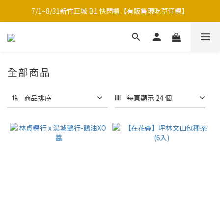
7/1~8/31新竹巨城 B1 快閃櫃【有販售現吃草仔粿】
中秋限定-福滿糕 〔預購中〕8/12開始出貨
中秋限定禮盒｜月海｜多款草仔粿Ｘ包種茶
中秋限定-福滿糕 〔預購中〕8/12開始出貨
全部商品
商品排序
每頁顯示 24 個