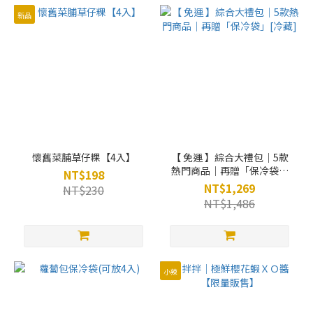
新品
懷舊菜脯草仔粿【4入】
【 免運 】綜合大禮包｜5款
熱門商品｜再贈「保冷袋」
NT$198
[冷藏]
NT$1,269
NT$230
NT$1,486
小辣