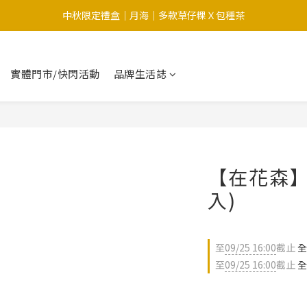
中秋限定禮盒｜月海｜多款草仔粿Ｘ包種茶
中秋限定-福滿糕 〔預購中〕8/12開始出貨
中秋限定-福滿糕 〔預購中〕8/12開始出貨
實體門市/快閃活動
品牌生活誌
【在花森】
入)
至
09/25 16:00
截止
全
至
09/25 16:00
截止
全