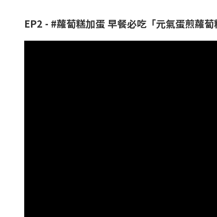
EP2 - #蘿蔔糕加蛋 早餐必吃「元氣蛋煎蘿