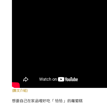
(圖文介紹)
想要自己在家品嚐好吃「 恰恰 」的蘿蔔糕