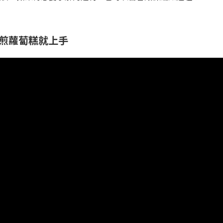
次煎蘿蔔糕就上手