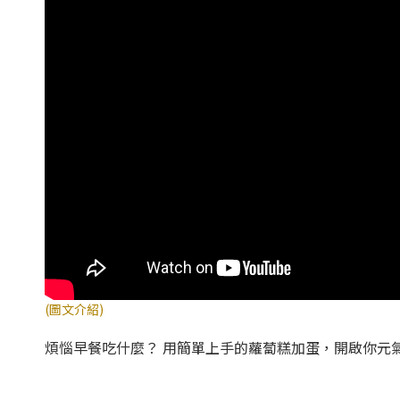
(圖文介紹)
煩惱早餐吃什麼？ 用簡單上手的蘿蔔糕加蛋，開啟你元