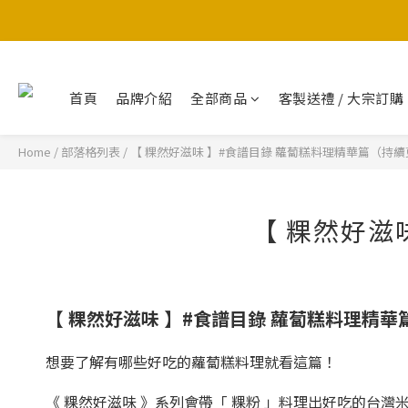
首頁
品牌介紹
全部商品
客製送禮 / 大宗訂購
Home
/
部落格列表
/
【 粿然好滋味 】#食譜目錄 蘿蔔糕料理精華篇（持
【 粿然好滋
【 粿然好滋味 】#食譜目錄 蘿蔔糕料理精
想要了解有哪些好吃的蘿蔔糕料理就看這篇！
《 粿然好滋味​ 》系列會帶「 粿粉 」料理出好吃的