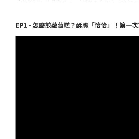
EP1 - 怎麼煎蘿蔔糕？酥脆「恰恰」！第一