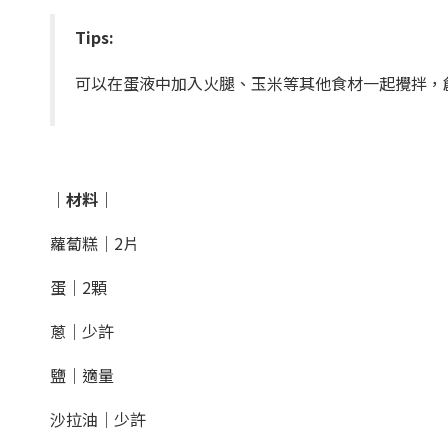
Tips:
可以在蛋液中加入火腿、玉米等其他食材一起攪拌，
｜材料｜
蘿蔔糕｜2片
蛋｜2顆
蔥｜少許
鹽｜適量
沙拉油｜少許