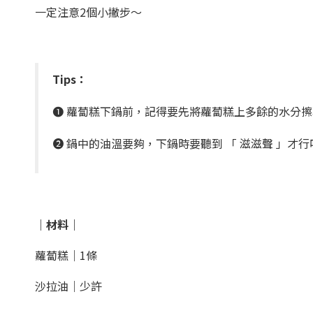
一定注意2個小撇步～
Tips：
❶ 蘿蔔糕下鍋前，記得要先將蘿蔔糕上多餘的水分擦
❷ 鍋中的油溫要夠，下鍋時要聽到 「 滋滋聲 」才行
｜材料｜
蘿蔔糕｜1條
沙拉油｜少許