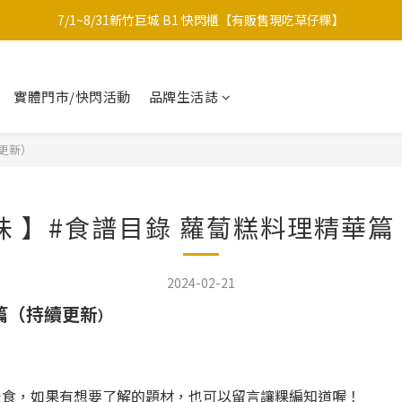
7/1~8/31新竹巨城 B1 快閃櫃【有販售現吃草仔粿】
中秋限定-福滿糕 〔預購中〕8/12開始出貨
中秋限定禮盒｜月海｜多款草仔粿Ｘ包種茶
實體門市/快閃活動
品牌生活誌
中秋限定-福滿糕 〔預購中〕8/12開始出貨
續更新）
味 】#食譜目錄 蘿蔔糕料理精華
2024-02-21
華篇（持續更新
）
台灣米食，如果有想要了解的題材，也可以留言讓粿編知道喔！